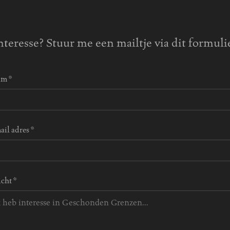
nteresse? Stuur me een mailtje via dit formuli
m *
ail adres *
icht *