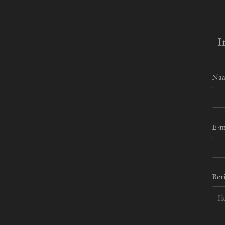
I
Naa
E-m
Ber