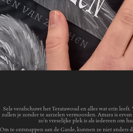
Sela verafschuwt het Teratawoud en alles wat erin leeft
zullen je zonder te aarzelen vermoorden. Amara is ervan
zo'n vreselijke plek is als iedereen om h
Om te ontsnappen aan de Garde, kunnen ze niet anders d