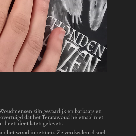
. Woudmensen zijn gevaarlijk en barbaars en
 overtuigd dat het Teratawoud helemaal niet
aar heen doet laten geloven.
an het woud in rennen. Ze verdwalen al snel